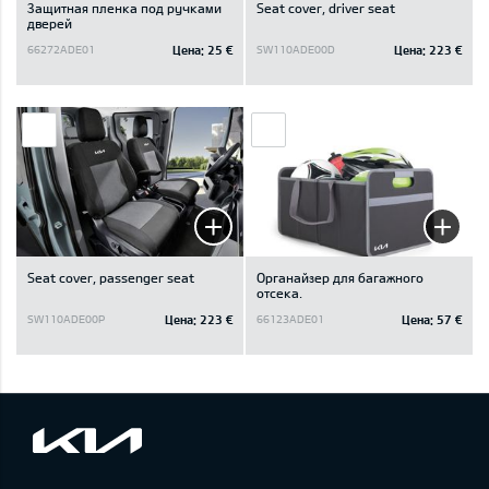
Защитная пленка под ручками
Seat cover, driver seat
дверей
Цена:
25 €
Цена:
223 €
66272ADE01
SW110ADE00D
Seat cover, passenger seat
Oрганайзер для багажного
отсека.
Цена:
223 €
Цена:
57 €
SW110ADE00P
66123ADE01