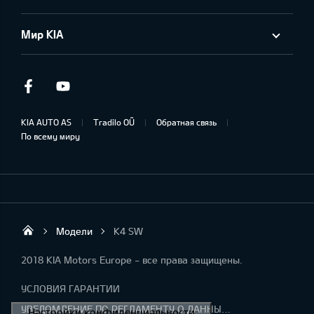
Мир KIA
Facebook
Youtube
KIA AUTO AS
Tradilo OÜ
Обратная связь
По всему миру
Модели
K4 SW
Tradilo OÜ
2018 KIA Motors Europe - все права защищены.
УСЛОВИЯ ГАРАНТИИ
УВЕДОМЛЕНИЕ ПО РЕГЛАМЕНТУ О ДАННЫХ "KIA CONNECT "