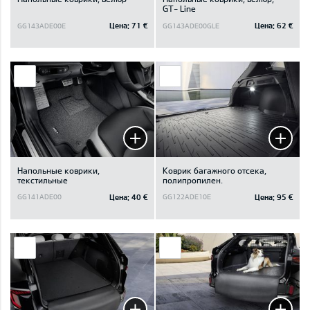
GT- Line
Цена:
71 €
Цена:
62 €
GG143ADE00E
GG143ADE00GLE
Напольные коврики,
Коврик багажного отсека,
текстильные
полипропилен.
Цена:
40 €
Цена:
95 €
GG141ADE00
GG122ADE10E