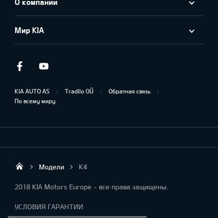
О компании
Мир KIA
Facebook
Youtube
KIA AUTO AS
Tradilo OÜ
Обратная связь
По всему миру
Модели
K4
Tradilo OÜ
2018 KIA Motors Europe - все права защищены.
УСЛОВИЯ ГАРАНТИИ