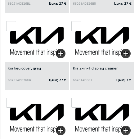
Цена:
27 €
Цена:
27 €
66951ADE26BL
66951ADE26BR
Kia key cover, grey
Kia 2-in-1 display cleaner
Цена:
27 €
Цена:
7 €
66951ADE26GR
66951ADE61