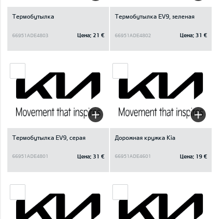
Термобутылка
Термобутылка EV9, зеленая
Цена:
21 €
Цена:
31 €
66951ADE4803
66951ADE4802
Термобутылка EV9, серая
Дорожная кружка Kia
Цена:
31 €
Цена:
19 €
66951ADE4801
66951ADE4601