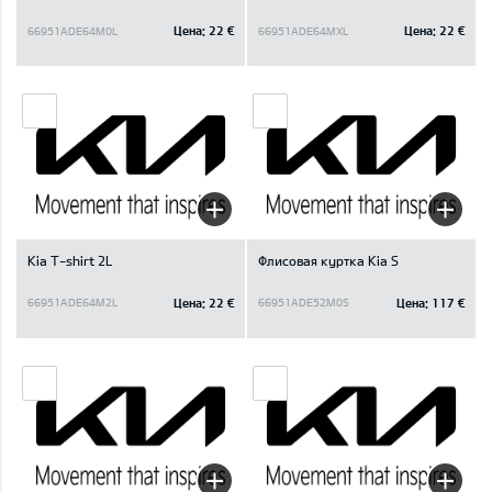
Цена:
22 €
Цена:
22 €
66951ADE64M0L
66951ADE64MXL
Kia T-shirt 2L
Флисовая куртка Kia S
Цена:
22 €
Цена:
117 €
66951ADE64M2L
66951ADE52M0S