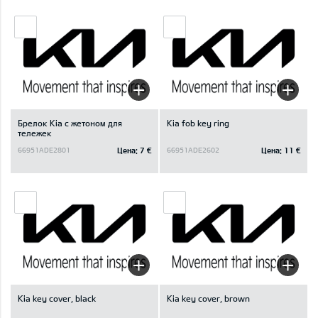
Брелок Kia с жетоном для
Kia fob key ring
тележек
Цена:
7 €
Цена:
11 €
66951ADE2801
66951ADE2602
Kia key cover, black
Kia key cover, brown