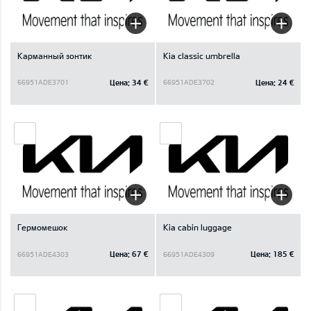
Карманный зонтик
Kia classic umbrella
Цена:
34 €
Цена:
24 €
66951ADE3701
66951ADE3702
Гермомешок
Kia cabin luggage
Цена:
67 €
Цена:
185 €
66951ADE4303
66951ADE4309