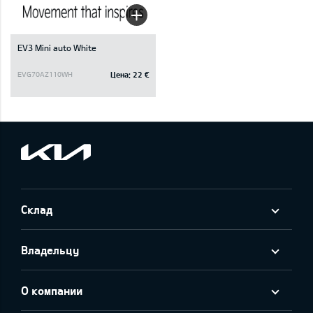
EV3 Mini auto White
Цена:
22 €
EVG70AZ110WH
Склад
Владельцу
О компании