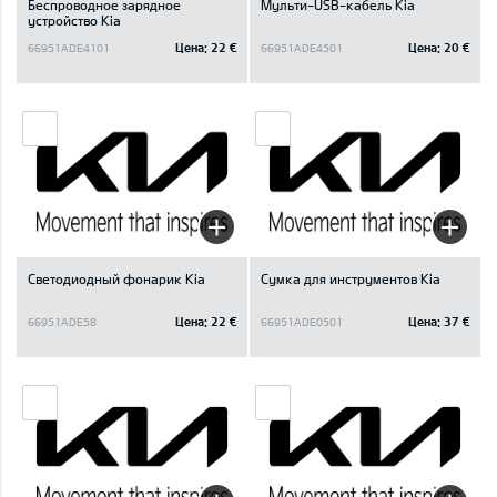
Беспроводное зарядное
Мульти-USB-кабель Kia
устройство Kia
Цена:
22 €
Цена:
20 €
66951ADE4101
66951ADE4501
Светодиодный фонарик Kia
Сумка для инструментов Kia
Цена:
22 €
Цена:
37 €
66951ADE58
66951ADE0501