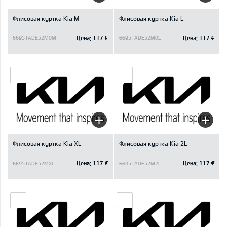
Флисовая куртка Kia M
Флисовая куртка Kia L
Цена:
117 €
Цена:
117 €
66951ADE52M0M
66951ADE52M0L
Флисовая куртка Kia XL
Флисовая куртка Kia 2L
Цена:
117 €
Цена:
117 €
66951ADE52MXL
66951ADE52M2L