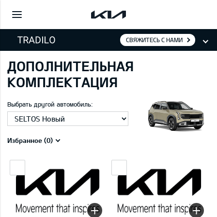
СВЯЖИТЕСЬ С НАМИ
ДОПОЛНИТЕЛЬНАЯ
КОМПЛЕКТАЦИЯ
Выбрать другой автомобиль:
Избранное (
0
)