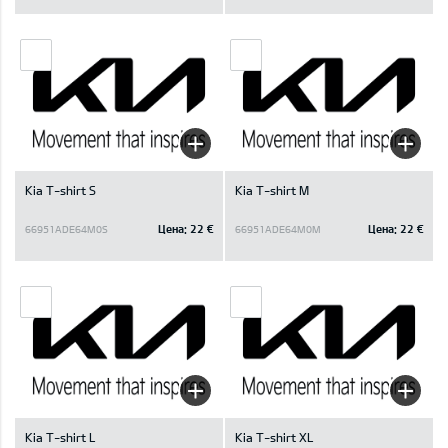
Kia T-shirt S
Kia T-shirt M
Цена:
22 €
Цена:
22 €
66951ADE64M0S
66951ADE64M0M
Kia T-shirt L
Kia T-shirt XL