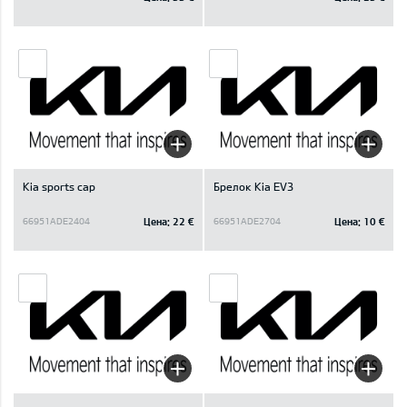
Kia sports cap
Брелок Kia EV3
Цена:
22 €
Цена:
10 €
66951ADE2404
66951ADE2704