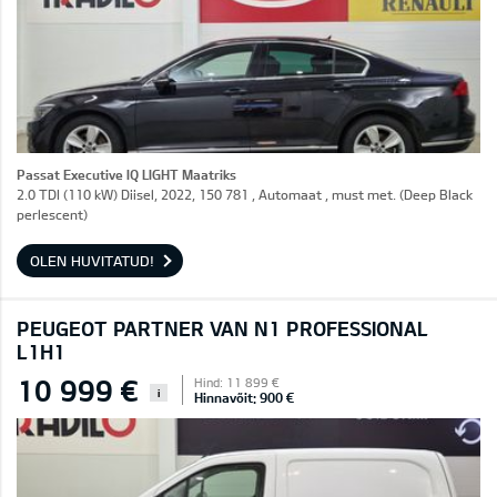
Passat Executive IQ LIGHT Maatriks
2.0 TDI (110 kW) Diisel, 2022, 150 781 , Automaat , must met. (Deep Black
perlescent)
OLEN HUVITATUD!
PEUGEOT PARTNER VAN N1 PROFESSIONAL
L1H1
10 999 €
Hind: 11 899 €
i
Hinnavõit: 900 €