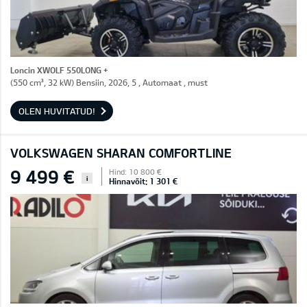
Loncin XWOLF 550LONG +
(550 cm³, 32 kW) Bensiin, 2026, 5 , Automaat , must
OLEN HUVITATUD!
VOLKSWAGEN SHARAN COMFORTLINE
9 499 €
Hind: 10 800 €
i
Hinnavõit: 1 301 €