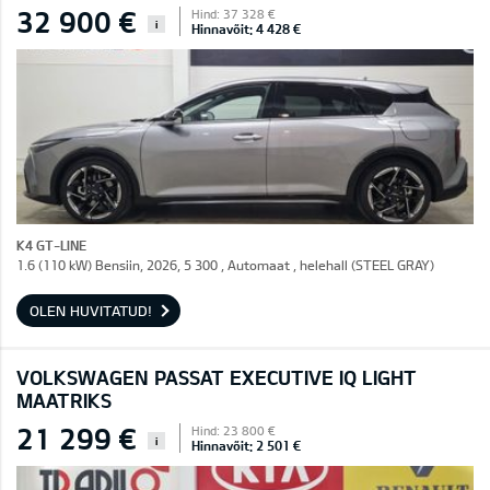
32 900 €
Hind: 37 328 €
i
Hinnavõit: 4 428 €
K4 GT-LINE
1.6 (110 kW) Bensiin, 2026, 5 300 , Automaat , helehall (STEEL GRAY)
OLEN HUVITATUD!
VOLKSWAGEN PASSAT EXECUTIVE IQ LIGHT
MAATRIKS
21 299 €
Hind: 23 800 €
i
Hinnavõit: 2 501 €