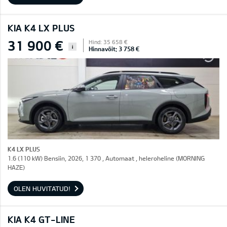
KIA K4 LX PLUS
31 900 €
Hind: 35 658 €
i
Hinnavõit: 3 758 €
K4 LX PLUS
1.6 (110 kW) Bensiin, 2026, 1 370 , Automaat , heleroheline (MORNING
HAZE)
OLEN HUVITATUD!
KIA K4 GT-LINE