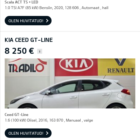
Scala ACT TS + LED
1.0 TSI A7F (85 kW) Bensiin, 2020, 128 606 , Automaat , hall
OLEN HUVITATUD!
KIA CEED GT-LINE
8 250 €
i
Ceed GT-Line
1.6 (100 kW) Diisel, 2016, 163 870 , Manuaal , valge
OLEN HUVITATUD!