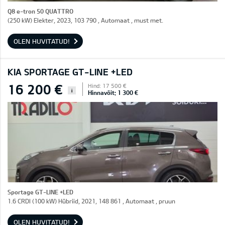
Q8 e-tron 50 QUATTRO
(250 kW) Elekter, 2023, 103 790 , Automaat , must met.
OLEN HUVITATUD!
KIA SPORTAGE GT-LINE +LED
16 200 €
Hind: 17 500 €
i
Hinnavõit: 1 300 €
Sportage GT-LINE +LED
1.6 CRDI (100 kW) Hübriid, 2021, 148 861 , Automaat , pruun
OLEN HUVITATUD!