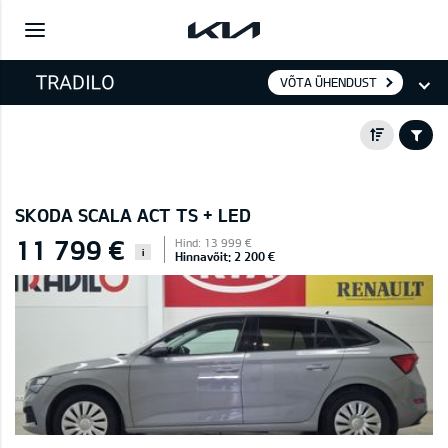
VÕTA ÜHENDUST
SKODA SCALA ACT TS + LED
11 799 €
Hind: 13 999 €
i
Hinnavõit: 2 200 €