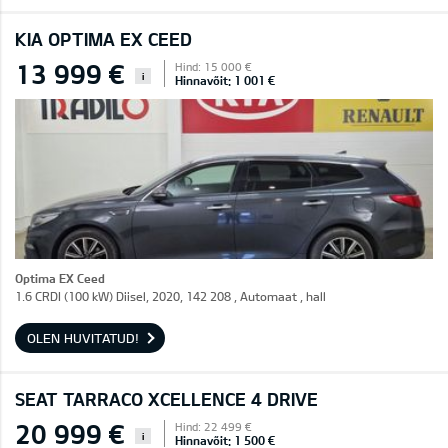
KIA OPTIMA EX CEED
13 999 €
Hind: 15 000 €
i
Hinnavõit: 1 001 €
Optima EX Ceed
1.6 CRDI (100 kW) Diisel, 2020, 142 208 , Automaat , hall
OLEN HUVITATUD!
SEAT TARRACO XCELLENCE 4 DRIVE
20 999 €
Hind: 22 499 €
i
Hinnavõit: 1 500 €