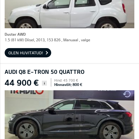
Duster AWD
1.5 (81 kW) Diisel, 2013, 153 826 , Manuaal , valge
OLEN HUVITATUD!
AUDI Q8 E-TRON 50 QUATTRO
44 900 €
Hind: 45 700 €
i
Hinnavõit: 800 €