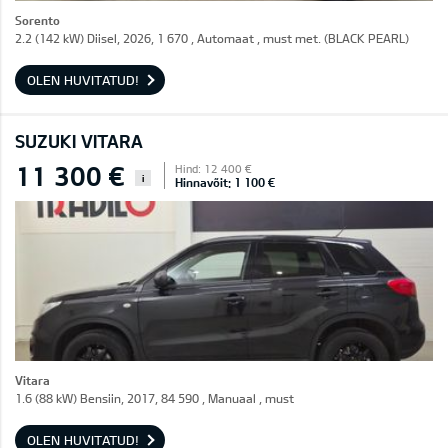
Sorento
2.2 (142 kW) Diisel, 2026, 1 670 , Automaat , must met. (BLACK PEARL)
OLEN HUVITATUD!
SUZUKI VITARA
11 300 €
Hind: 12 400 €
i
Hinnavõit: 1 100 €
Vitara
1.6 (88 kW) Bensiin, 2017, 84 590 , Manuaal , must
OLEN HUVITATUD!