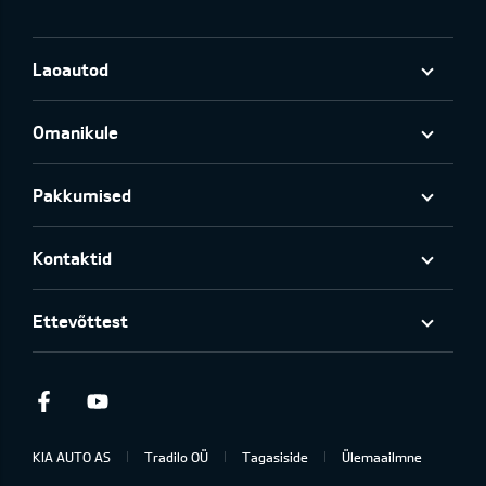
Laoautod
Omanikule
Pakkumised
Kontaktid
Ettevõttest
Facebook
Youtube
KIA AUTO AS
Tradilo OÜ
Tagasiside
Ülemaailmne