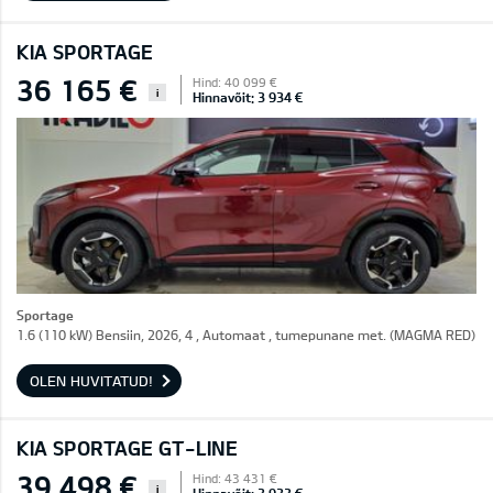
KIA SPORTAGE
36 165 €
Hind: 40 099 €
i
Hinnavõit: 3 934 €
Sportage
1.6 (110 kW) Bensiin, 2026, 4 , Automaat , tumepunane met. (MAGMA RED)
OLEN HUVITATUD!
KIA SPORTAGE GT-LINE
39 498 €
Hind: 43 431 €
i