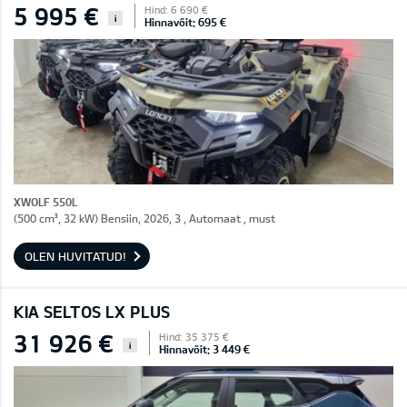
5 995 €
Hind: 6 690 €
i
Hinnavõit: 695 €
XWOLF 550L
(500 cm³, 32 kW) Bensiin, 2026, 3 , Automaat , must
OLEN HUVITATUD!
KIA SELTOS LX PLUS
31 926 €
Hind: 35 375 €
i
Hinnavõit: 3 449 €