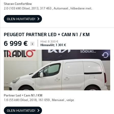
Sharan Comfortline
2.0 (103 kW) Diisel, 2013, 317 463 , Automaat , hõbedane met.
OLEN HUVITATUD!
PEUGEOT PARTNER LED + CAM N1 / KM
6 999 €
Hind: 8 300 €
i
Hinnavõit: 1 301 €
Partner Led + Cam N1 / KM
1.6 (55 kW) Diisel, 2018, 161 059 , Manuaal , valge
OLEN HUVITATUD!