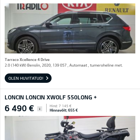
Tarraco Xcellence 4 Drive
2.0 (140 kW) Bensiin, 2020, 139 057 , Automaat , tumeroheline met.
OLEN HUVITATUD!
LONCIN LONCIN XWOLF 550LONG +
6 490 €
Hind: 7 145 €
i
Hinnavõit: 655 €