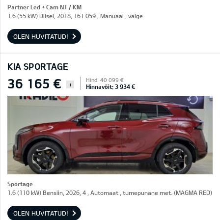
Partner Led + Cam N1 / KM
1.6 (55 kW) Diisel, 2018, 161 059 , Manuaal , valge
OLEN HUVITATUD!
KIA SPORTAGE
36 165 €
Hind: 40 099 €
i
Hinnavõit: 3 934 €
Sportage
1.6 (110 kW) Bensiin, 2026, 4 , Automaat , tumepunane met. (MAGMA RED)
OLEN HUVITATUD!