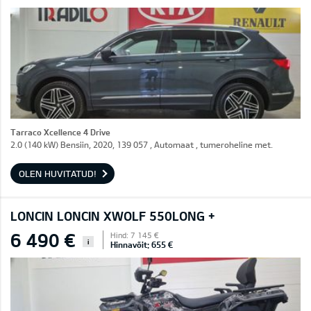
Tarraco Xcellence 4 Drive
2.0 (140 kW) Bensiin, 2020, 139 057 , Automaat , tumeroheline met.
OLEN HUVITATUD!
LONCIN LONCIN XWOLF 550LONG +
6 490 €
Hind: 7 145 €
i
Hinnavõit: 655 €