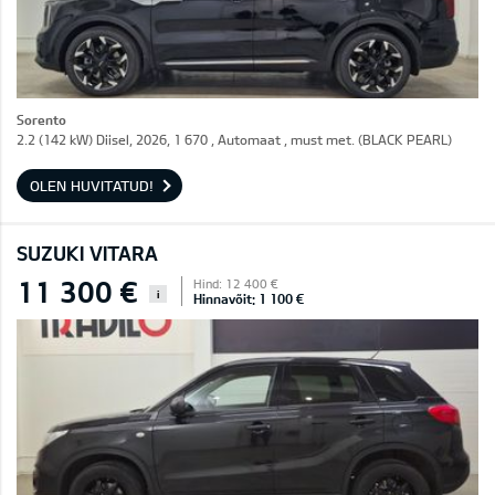
Sorento
2.2 (142 kW) Diisel, 2026, 1 670 , Automaat , must met. (BLACK PEARL)
OLEN HUVITATUD!
SUZUKI VITARA
11 300 €
Hind: 12 400 €
i
Hinnavõit: 1 100 €