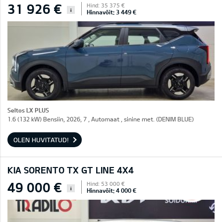
31 926 €
Hind: 35 375 €
i
Hinnavõit: 3 449 €
Seltos LX PLUS
1.6 (132 kW) Bensiin, 2026, 7 , Automaat , sinine met. (DENIM BLUE)
OLEN HUVITATUD!
KIA SORENTO TX GT LINE 4X4
49 000 €
Hind: 53 000 €
i
Hinnavõit: 4 000 €