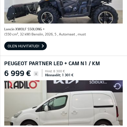
Loncin XWOLF 550LONG +
(550 cm³, 32 kW) Bensiin, 2026, 5 , Automaat , must
OLEN HUVITATUD!
PEUGEOT PARTNER LED + CAM N1 / KM
6 999 €
Hind: 8 300 €
i
Hinnavõit: 1 301 €