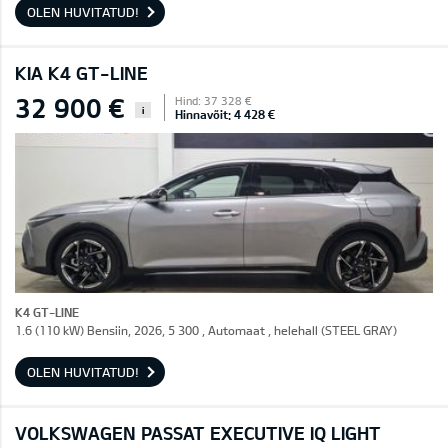
OLEN HUVITATUD!
KIA K4 GT-LINE
32 900 €
Hind: 37 328 €
i
Hinnavõit: 4 428 €
K4 GT-LINE
1.6 (110 kW) Bensiin, 2026, 5 300 , Automaat , helehall (STEEL GRAY)
OLEN HUVITATUD!
VOLKSWAGEN PASSAT EXECUTIVE IQ LIGHT