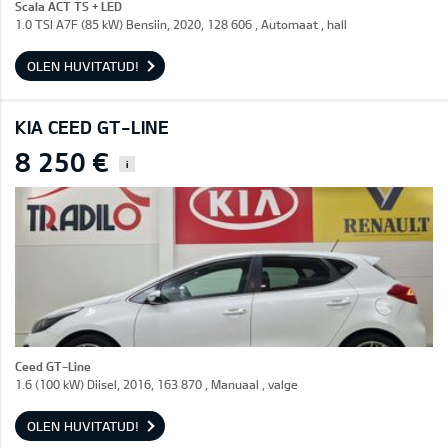
Scala ACT TS + LED
1.0 TSI A7F (85 kW) Bensiin, 2020, 128 606 , Automaat , hall
OLEN HUVITATUD!
KIA CEED GT-LINE
8 250 €
i
Ceed GT-Line
1.6 (100 kW) Diisel, 2016, 163 870 , Manuaal , valge
OLEN HUVITATUD!