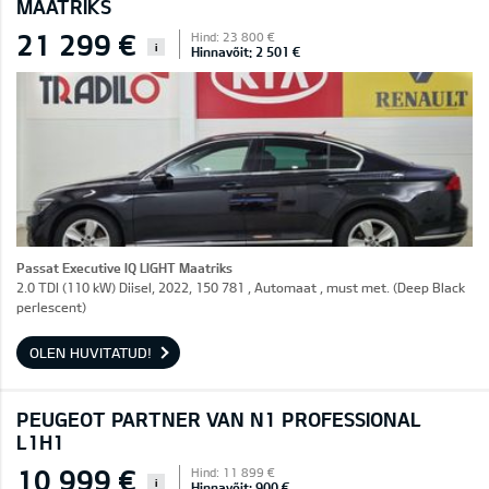
MAATRIKS
21 299 €
Hind: 23 800 €
i
Hinnavõit: 2 501 €
Passat Executive IQ LIGHT Maatriks
2.0 TDI (110 kW) Diisel, 2022, 150 781 , Automaat , must met. (Deep Black
perlescent)
OLEN HUVITATUD!
PEUGEOT PARTNER VAN N1 PROFESSIONAL
L1H1
10 999 €
Hind: 11 899 €
i
Hinnavõit: 900 €