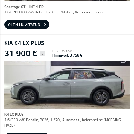
Sportage GT-LINE +LED
1.6 CRDI (100 kW) Hübriid, 2021, 148 861 , Automaat , pruun
OLEN HUVITATUD!
KIA K4 LX PLUS
31 900 €
Hind: 35 658 €
i
Hinnavõit: 3 758 €
K4 LX PLUS
1.6 (110 kW) Bensiin, 2026, 1 370 , Automaat , heleroheline (MORNING
HAZE)