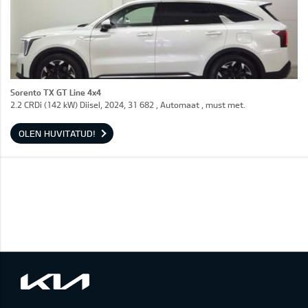
Sorento TX GT Line 4x4
2.2 CRDi (142 kW) Diisel, 2024, 31 682 , Automaat , must met.
OLEN HUVITATUD!