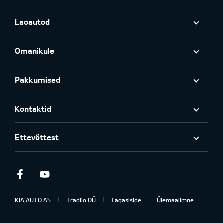
Laoautod
Omanikule
Pakkumised
Kontaktid
Ettevõttest
Facebook
Youtube
KIA AUTO AS
Tradilo OÜ
Tagasiside
Ülemaailmne