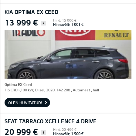
KIA OPTIMA EX CEED
13 999 €
Hind: 15 000 €
i
Hinnavõit: 1 001 €
Optima EX Ceed
1.6 CRDI (100 kW) Diisel, 2020, 142 208 , Automaat , hall
OLEN HUVITATUD!
SEAT TARRACO XCELLENCE 4 DRIVE
20 999 €
Hind: 22 499 €
i
Hinnavõit: 1 500 €