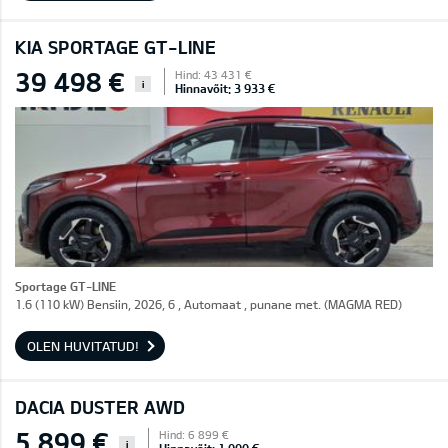
KIA SPORTAGE GT-LINE
39 498 €
Hind: 43 431 €
i
Hinnavõit: 3 933 €
Sportage GT-LINE
1.6 (110 kW) Bensiin, 2026, 6 , Automaat , punane met. (MAGMA RED)
OLEN HUVITATUD!
DACIA DUSTER AWD
5 899 €
Hind: 6 899 €
i