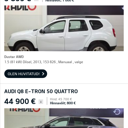
Hinnavõit: 1 000 €
Duster AWD
1.5 (81 kW) Diisel, 2013, 153 826 , Manuaal , valge
OLEN HUVITATUD!
AUDI Q8 E-TRON 50 QUATTRO
44 900 €
Hind: 45 700 €
i
Hinnavõit: 800 €