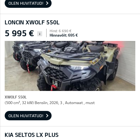
OLEN HUVITATUD!
LONCIN XWOLF 550L
5 995 €
Hind: 6 690 €
i
Hinnavõit: 695 €
XWOLF 550L
(500 cm³, 32 kW) Bensiin, 2026, 3 , Automaat , must
OLEN HUVITATUD!
KIA SELTOS LX PLUS