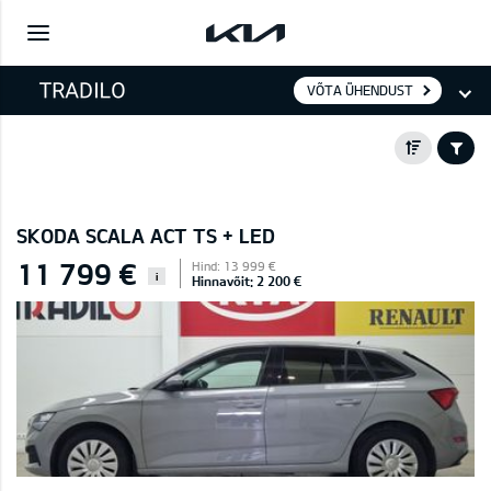
VÕTA ÜHENDUST
SKODA SCALA ACT TS + LED
11 799 €
Hind: 13 999 €
i
Hinnavõit: 2 200 €