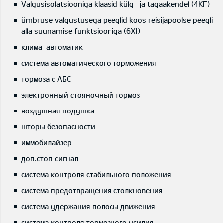
Valgusisolatsiooniga klaasid külg- ja tagaakendel (4KF)
ümbruse valgustusega peeglid koos reisijapoolse peegli
alla suunamise funktsiooniga (6XI)
клима-автоматик
система автоматического торможения
тормоза с АБС
электронный стояночный тормоз
воздушная подушка
шторы безопасности
иммобилайзер
доп.стоп сигнал
система контроля стабильного положения
система предотвращения столкновения
система удержания полосы движения
система контроля тормозного усилия