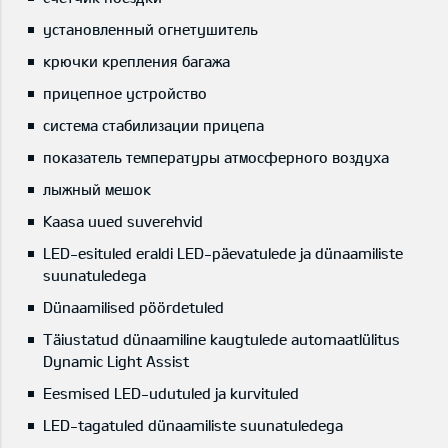
установленный огнетушитель
крючки крепления багажа
прицепное устройство
система стабилизации прицепа
показатель температуры атмосферного воздуха
лыжный мешок
Kaasa uued suverehvid
LED-esituled eraldi LED-päevatulede ja dünaamiliste
suunatuledega
Dünaamilised pöördetuled
Täiustatud dünaamiline kaugtulede automaatlülitus
Dynamic Light Assist
Eesmised LED-udutuled ja kurvituled
LED-tagatuled dünaamiliste suunatuledega