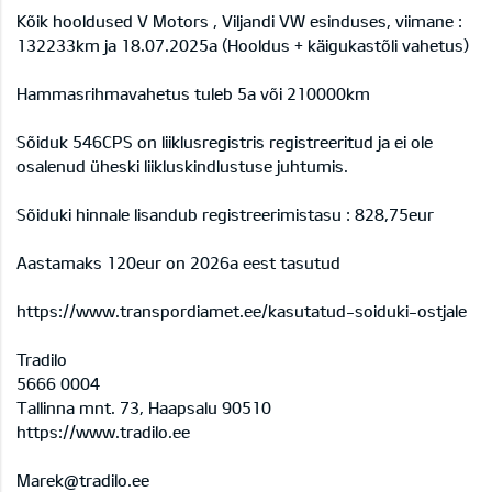
Kõik hooldused V Motors , Viljandi VW esinduses, viimane :
132233km ja 18.07.2025a (Hooldus + käigukastõli vahetus)
Hammasrihmavahetus tuleb 5a või 210000km
Sõiduk 546CPS on liiklusregistris registreeritud ja ei ole
osalenud üheski liikluskindlustuse juhtumis.
Sõiduki hinnale lisandub registreerimistasu : 828,75eur
Aastamaks 120eur on 2026a eest tasutud
https://www.transpordiamet.ee/kasutatud-soiduki-ostjale
Tradilo
5666 0004
Tallinna mnt. 73, Haapsalu 90510
https://www.tradilo.ee
Marek@tradilo.ee