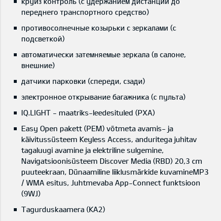
круиз контроль (с удержанием дистанции до
переднего транспортного средство)
противосолнечные козырьки с зеркалами (с
подсветкой)
автоматически затемняемые зеркала (в салоне,
внешние)
датчики парковки (спереди, сзади)
электронное открывание багажника (с пульта)
IQ.LIGHT - maatriks-leedesituled (PXA)
Easy Open pakett (PEM) võtmeta avamis- ja
käivitussüsteem Keyless Access, anduritega juhitav
tagaluugi avamine ja elektriline sulgemine,
Navigatsioonisüsteem Discover Media (RBD) 20,3 cm
puuteekraan, Dünaamiline liiklusmärkide kuvamineMP3
/ WMA esitus, Juhtmevaba App-Connect funktsioon
(9WJ)
Tagurduskaamera (KA2)