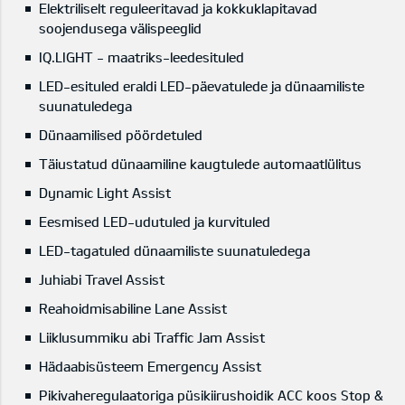
Elektriliselt reguleeritavad ja kokkuklapitavad
soojendusega välispeeglid
IQ.LIGHT - maatriks-leedesituled
LED-esituled eraldi LED-päevatulede ja dünaamiliste
suunatuledega
Dünaamilised pöördetuled
Täiustatud dünaamiline kaugtulede automaatlülitus
Dynamic Light Assist
Eesmised LED-udutuled ja kurvituled
LED-tagatuled dünaamiliste suunatuledega
Juhiabi Travel Assist
Reahoidmisabiline Lane Assist
Liiklusummiku abi Traffic Jam Assist
Hädaabisüsteem Emergency Assist
Pikivaheregulaatoriga püsikiirushoidik ACC koos Stop &